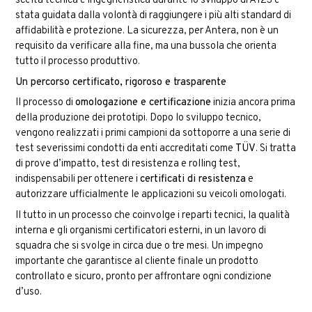
scelta tecnica e ingegneristica durante lo sviluppo di A123 è
stata guidata dalla volontà di raggiungere i più alti standard di
affidabilità e protezione. La sicurezza, per Antera, non è un
requisito da verificare alla fine, ma una bussola che orienta
tutto il processo produttivo.
Un percorso certificato, rigoroso e trasparente
Il processo di
omologazione e certificazione
inizia ancora prima
della produzione dei prototipi. Dopo lo sviluppo tecnico,
vengono realizzati i primi campioni da sottoporre a una serie di
test severissimi condotti da enti accreditati come
TÜV
. Si tratta
di prove d’impatto, test di resistenza e rolling test,
indispensabili per ottenere i
certificati di resistenza
e
autorizzare ufficialmente le applicazioni su veicoli omologati.
Il tutto in un processo che coinvolge i reparti tecnici, la qualità
interna e gli organismi certificatori esterni, in un lavoro di
squadra che si svolge in circa due o tre mesi. Un impegno
importante che garantisce al cliente finale un prodotto
controllato e sicuro, pronto per affrontare ogni condizione
d’uso.