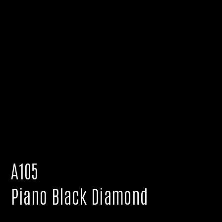
A105
Piano Black Diamond